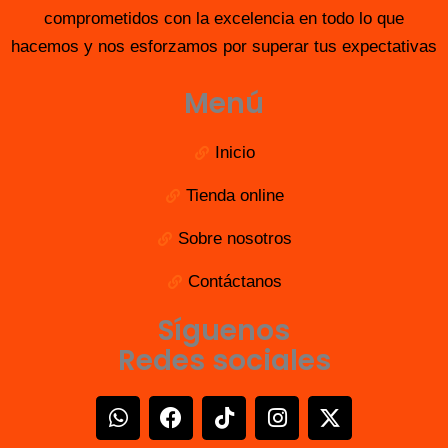
comprometidos con la excelencia en todo lo que
hacemos y nos esforzamos por superar tus expectativas
Menú
Inicio
Tienda online
Sobre nosotros
Contáctanos
Síguenos
Redes sociales
W
F
T
I
X
h
a
i
n
-