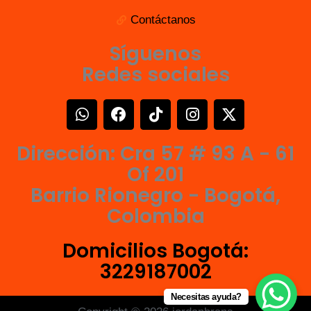
Contáctanos
Síguenos
Redes sociales
W
F
T
I
X
h
a
i
n
-
a
c
k
s
t
Dirección: Cra 57 # 93 A - 61
t
e
t
t
w
s
b
o
a
i
Of 201
a
o
k
g
t
Barrio Rionegro - Bogotá,
p
o
r
t
Colombia
p
k
a
e
m
r
Domicilios Bogotá:
3229187002
Necesitas ayuda?