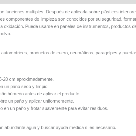
n funciones múltiples. Después de aplicarla sobre plásticos interiores
ipales componentes de limpieza son conocidos por su seguridad, forma
e la oxidación. Puede usarse en paneles de instrumentos, productos
polvo.
automotrices, productos de cuero, neumáticos, paragolpes y puerta
e 15-20 cm aproximadamente.
on un paño seco y limpio.
paño húmedo antes de aplicar el producto.
obre un paño y aplicar uniformemente.
cto en un paño y frotar suavemente para evitar residuos.
r con abundante agua y buscar ayuda médica si es necesario.