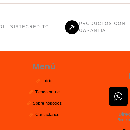
PRODUCTOS CON
DI - SISTECREDITO
GARANTÍA
Menú
Inicio
W
Tienda online
h
Sobre nosotros
a
Dire
Contáctanos
t
Barri
s