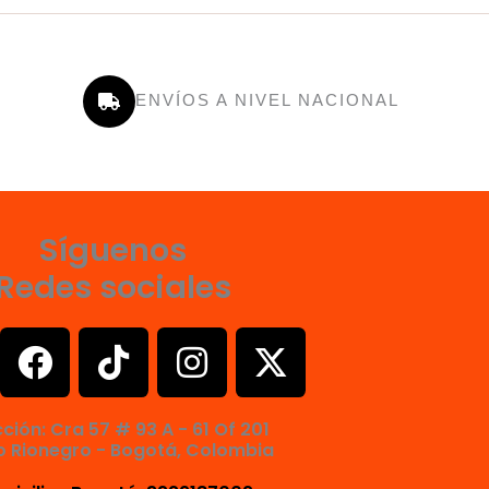
ENVÍOS A NIVEL NACIONAL
Síguenos
Redes sociales
F
T
I
X
a
i
n
-
c
k
s
t
cción: Cra 57 # 93 A - 61 Of 201
e
t
t
w
o Rionegro - Bogotá, Colombia
b
o
a
i