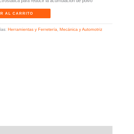
ctrostática para reducir la acumulación de polvo
R AL CARRITO
ías:
Herramientas y Ferretería
,
Mecánica y Automotriz