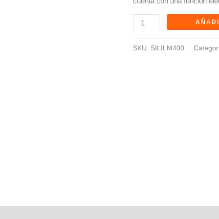
cuenta con una función ele
cantidad
AÑADI
SKU:
SILILM400
Categor