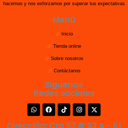
hacemos y nos esforzamos por superar tus expectativas
Menú
Inicio
Tienda online
Sobre nosotros
Contáctanos
Síguenos
Redes sociales
W
F
T
I
X
h
a
i
n
-
a
c
k
s
t
Dirección: Cra 57 # 93 A - 61
t
e
t
t
w