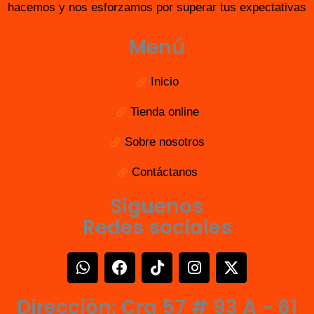
hacemos y nos esforzamos por superar tus expectativas
Menú
Inicio
Tienda online
Sobre nosotros
Contáctanos
Síguenos
Redes sociales
W
F
T
I
X
h
a
i
n
-
a
c
k
s
t
Dirección: Cra 57 # 93 A - 61
t
e
t
t
w