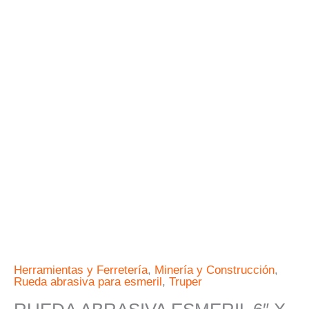
OXIDO
DE
ALUMINIO
GRANO
60
TRUPER
cantidad
Herramientas y Ferretería
,
Minería y Construcción
,
Rueda abrasiva para esmeril
,
Truper