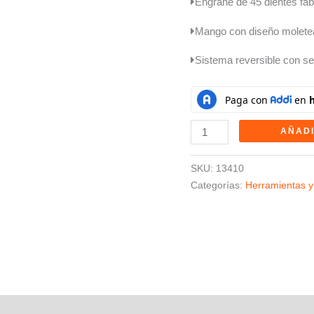
Engrane de 45 dientes fa
cantidad
Mango con diseño moletea
Sistema reversible con sel
AÑADI
SKU:
13410
Categorías:
Herramientas y