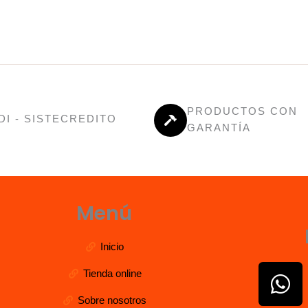
PRODUCTOS CON
DI - SISTECREDITO
GARANTÍA
Menú
Inicio
W
Tienda online
h
Sobre nosotros