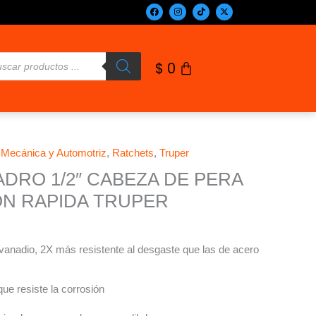
F
I
T
X
a
n
i
-
c
s
k
t
e
t
t
w
b
a
o
i
o
g
k
t
queda
o
r
t
$
0
k
a
e
m
r
ductos
,
Mecánica y Automotriz
,
Ratchets
,
Truper
DRO 1/2″ CABEZA DE PERA
ON RAPIDA TRUPER
vanadio, 2X más resistente al desgaste que las de acero
e resiste la corrosión