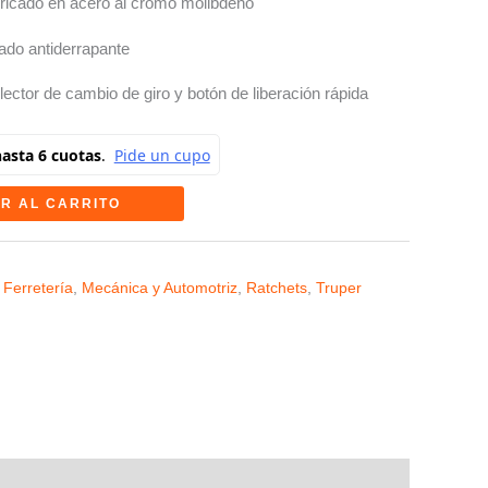
bricado en acero al cromo molibdeno
do antiderrapante
ector de cambio de giro y botón de liberación rápida
R AL CARRITO
 Ferretería
,
Mecánica y Automotriz
,
Ratchets
,
Truper