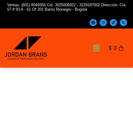
Ir
Ventas: (601) 8049356 Cel: 3025606922 - 3229187002 Dirección: Cra
57 # 93 A - 61 Of 201 Barrio Rionegro - Bogotá
al
contenido
F
I
T
X
a
n
i
-
c
s
k
t
e
t
t
w
b
a
o
i
o
g
k
t
o
r
t
Menú
k
a
e
$
0
m
r
PINZA
PELACABLE
AUTOMATICO
8"
DONG
CHENG