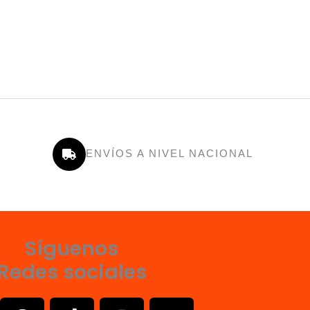
ENVÍOS A NIVEL NACIONAL
Síguenos
Redes sociales
F
T
I
X