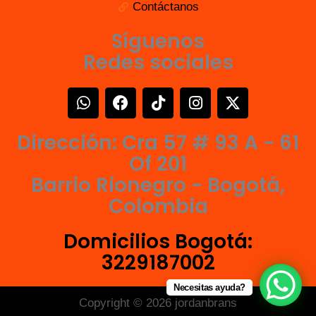
Contáctanos
Síguenos
Redes sociales
W
F
T
I
X
h
a
i
n
-
a
c
k
s
t
Dirección: Cra 57 # 93 A - 61
t
e
t
t
w
s
b
o
a
i
Of 201
a
o
k
g
t
Barrio Rionegro - Bogotá,
p
o
r
t
Colombia
p
k
a
e
m
r
Domicilios Bogotá:
3229187002
Necesitas ayuda?
Copyright © 2026 jordanbrans