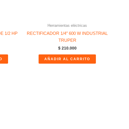
Herramientas eléctricas
E 1/2 HP
RECTIFICADOR 1/4″ 600 W INDUSTRIAL
TRUPER
$
210.000
O
AÑADIR AL CARRITO