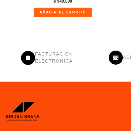
$
940.000
AÑADIR AL CARRITO
FACTURACIÓN
AD
ELECTRÓNICA