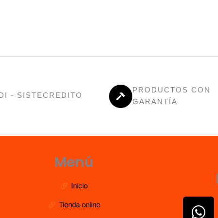
PRODUCTOS CON
DI - SISTECREDITO
GARANTÍA
Menú
Inicio
W
Tienda online