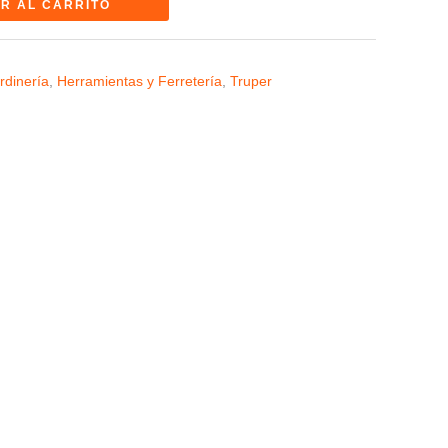
R AL CARRITO
rdinería
,
Herramientas y Ferretería
,
Truper