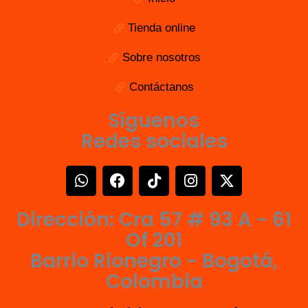
Tienda online
Sobre nosotros
Contáctanos
Síguenos
Redes sociales
W
F
T
I
X
h
a
i
n
-
a
c
k
s
t
Dirección: Cra 57 # 93 A - 61
t
e
t
t
w
s
b
o
a
i
Of 201
a
o
k
g
t
Barrio Rionegro - Bogotá,
p
o
r
t
Colombia
p
k
a
e
m
r