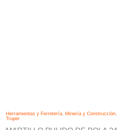
MANGO
MADERA
PRETUL
cantidad
Herramientas y Ferretería
,
Minería y Construcción
,
Truper