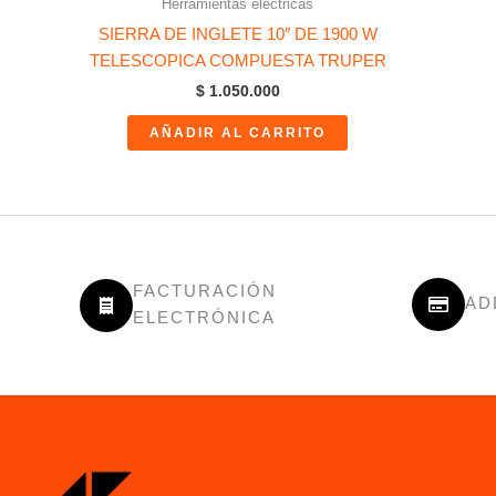
Herramientas eléctricas
SIERRA DE INGLETE 10″ DE 1900 W
TELESCOPICA COMPUESTA TRUPER
$
1.050.000
AÑADIR AL CARRITO
FACTURACIÓN
AD
ELECTRÓNICA