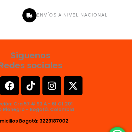
ENVÍOS A NIVEL NACIONAL
Síguenos
Redes sociales
F
T
I
X
a
i
n
-
c
k
s
t
cción: Cra 57 # 93 A - 61 Of 201
e
t
t
w
o Rionegro - Bogotá, Colombia
b
o
a
i
micilios Bogotá: 3229187002
o
k
g
t