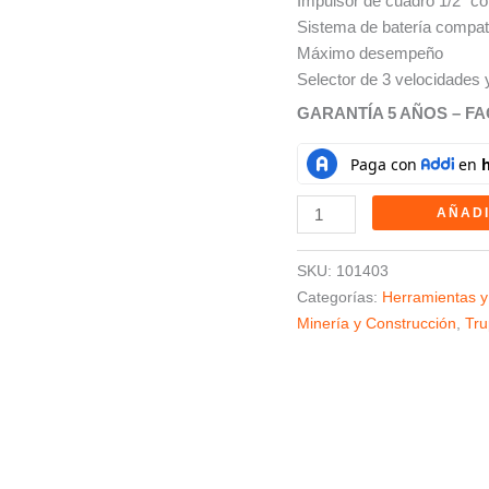
Impulsor de cuadro 1/2″ c
TRUPER
Sistema de batería compat
MAX
Máximo desempeño
cantidad
Selector de 3 velocidades 
GARANTÍA 5 AÑOS – F
AÑADI
SKU:
101403
Categorías:
Herramientas y
Minería y Construcción
,
Tru