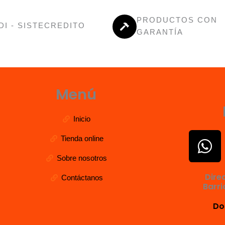
PRODUCTOS CON
DI - SISTECREDITO
GARANTÍA
Menú
Inicio
W
Tienda online
h
Sobre nosotros
a
Dire
Contáctanos
t
Barri
s
Do
a