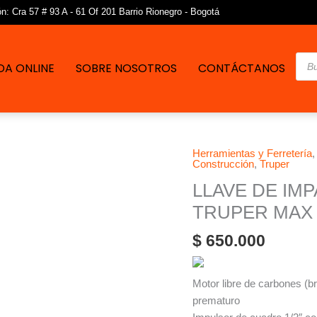
: Cra 57 # 93 A - 61 Of 201 Barrio Rionegro - Bogotá
Bús
DA ONLINE
SOBRE NOSOTROS
CONTÁCTANOS
de
pro
Herramientas y Ferretería
LLAVE
Construcción
,
Truper
DE
LLAVE DE IMPA
IMPACTO
1/2"
TRUPER MAX
20
$
650.000
V
1
BATERIA
Motor libre de carbones (b
4
prematuro
AH