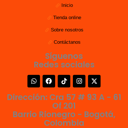
Inicio
Tienda online
Sobre nosotros
Contáctanos
Síguenos
Redes sociales
W
F
T
I
X
h
a
i
n
-
a
c
k
s
t
Dirección: Cra 57 # 93 A - 61
t
e
t
t
w
s
b
o
a
i
Of 201
a
o
k
g
t
Barrio Rionegro - Bogotá,
p
o
r
t
Colombia
p
k
a
e
m
r