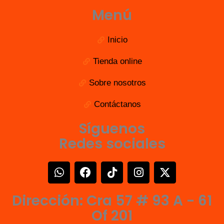
Menú
Inicio
Tienda online
Sobre nosotros
Contáctanos
Síguenos
Redes sociales
W
F
T
I
X
h
a
i
n
-
a
c
k
s
t
Dirección: Cra 57 # 93 A - 61
t
e
t
t
w
s
b
o
a
i
Of 201
a
o
k
g
t