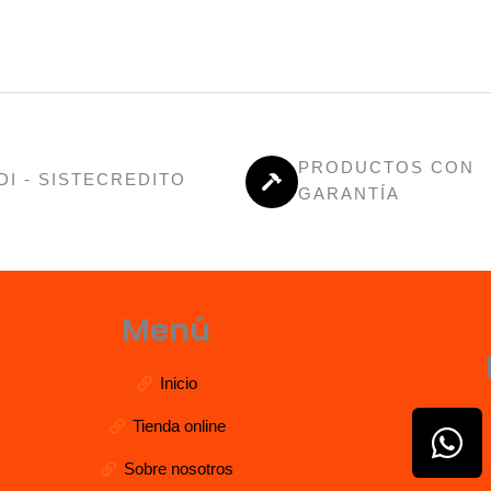
PRODUCTOS CON
DI - SISTECREDITO
GARANTÍA
Menú
Inicio
W
Tienda online
h
Sobre nosotros