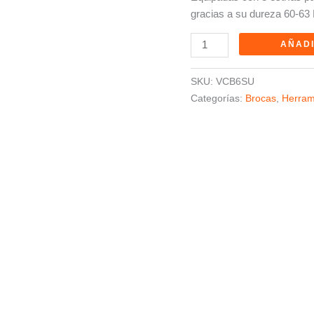
gracias a su dureza 60-6
AÑADI
SKU:
VCB6SU
Categorías:
Brocas
,
Herram