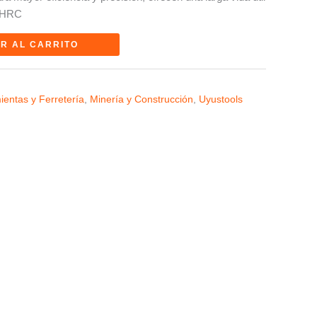
3 HRC
R AL CARRITO
ientas y Ferretería
,
Minería y Construcción
,
Uyustools