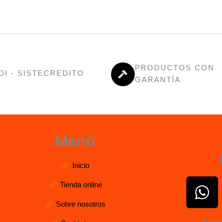
PRODUCTOS CON
DI - SISTECREDITO
GARANTÍA
Menú
Inicio
W
Tienda online
h
Sobre nosotros
a