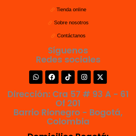
Tienda online
Sobre nosotros
Contáctanos
Síguenos
Redes sociales
W
F
T
I
X
h
a
i
n
-
a
c
k
s
t
Dirección: Cra 57 # 93 A - 61
t
e
t
t
w
s
b
o
a
i
Of 201
a
o
k
g
t
Barrio Rionegro - Bogotá,
p
o
r
t
Colombia
p
k
a
e
m
r