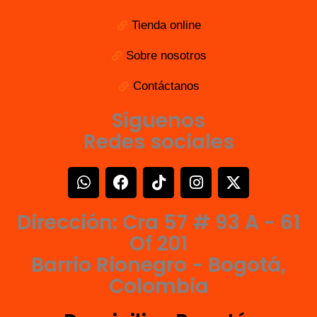
Tienda online
Sobre nosotros
Contáctanos
Síguenos
Redes sociales
W
F
T
I
X
h
a
i
n
-
a
c
k
s
t
Dirección: Cra 57 # 93 A - 61
t
e
t
t
w
s
b
o
a
i
Of 201
a
o
k
g
t
Barrio Rionegro - Bogotá,
p
o
r
t
Colombia
p
k
a
e
m
r