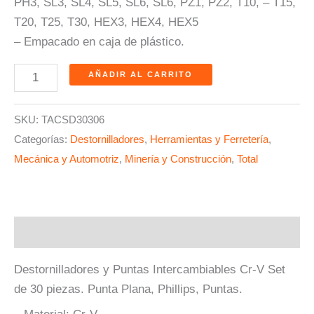
PH3, SL3, SL4, SL5, SL6, SL6, PZ1, PZ2, T10, – T15,
T20, T25, T30, HEX3, HEX4, HEX5
– Empacado en caja de plástico.
AÑADIR AL CARRITO
SKU:
TACSD30306
Categorías:
Destornilladores
,
Herramientas y Ferretería
,
Mecánica y Automotriz
,
Minería y Construcción
,
Total
Descripción
Destornilladores y Puntas Intercambiables Cr-V Set
de 30 piezas. Punta Plana, Phillips, Puntas.