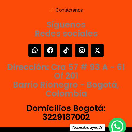
Contáctanos
Síguenos
Redes sociales
W
F
T
I
X
h
a
i
n
-
a
c
k
s
t
Dirección: Cra 57 # 93 A - 61
t
e
t
t
w
s
b
o
a
i
Of 201
a
o
k
g
t
Barrio Rionegro - Bogotá,
p
o
r
t
Colombia
p
k
a
e
m
r
Domicilios Bogotá:
3229187002
Necesitas ayuda?