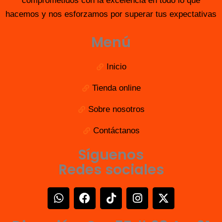
comprometidos con la excelencia en todo lo que
hacemos y nos esforzamos por superar tus expectativas
Menú
Inicio
Tienda online
Sobre nosotros
Contáctanos
Síguenos
Redes sociales
W
F
T
I
X
h
a
i
n
-
a
c
k
s
t