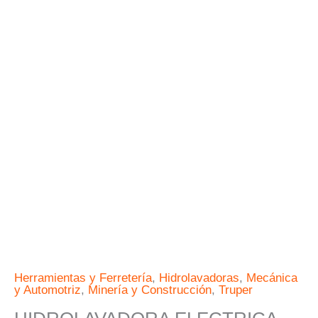
INDUCCION
TRUPER
EXPERT
cantidad
Herramientas y Ferretería
,
Hidrolavadoras
,
Mecánica
y Automotriz
,
Minería y Construcción
,
Truper