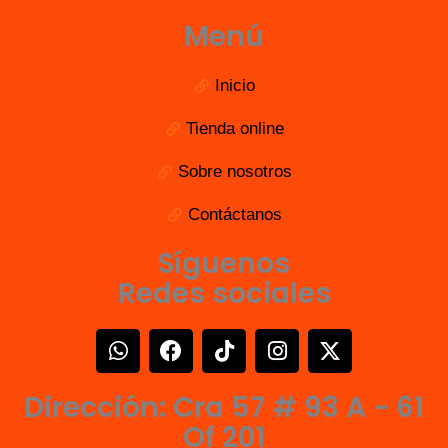
Menú
Inicio
Tienda online
Sobre nosotros
Contáctanos
Síguenos
Redes sociales
W
F
T
I
X
h
a
i
n
-
a
c
k
s
t
Dirección: Cra 57 # 93 A - 61
t
e
t
t
w
s
b
o
a
i
Of 201