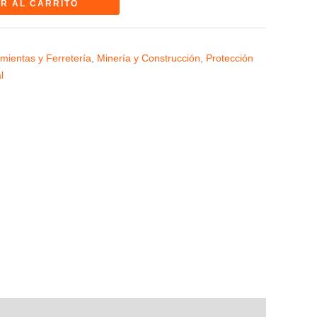
R AL CARRITO
mientas y Ferretería
,
Minería y Construcción
,
Protección
l