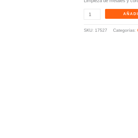
Limpieza de metales y cor
AÑADI
SKU:
17527
Categorías: