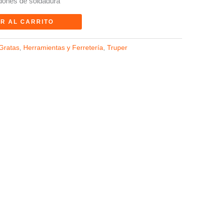
dones de soldadura
R AL CARRITO
Gratas
,
Herramientas y Ferretería
,
Truper