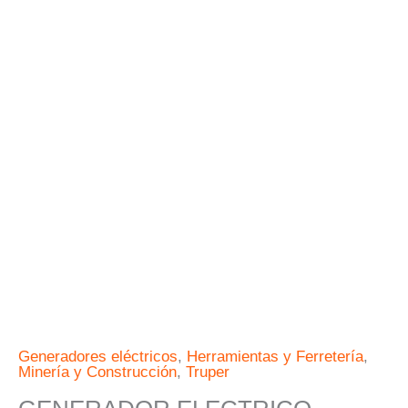
MOTOR
A
GASOLINA
TRUPER
cantidad
Generadores eléctricos
,
Herramientas y Ferretería
,
Minería y Construcción
,
Truper