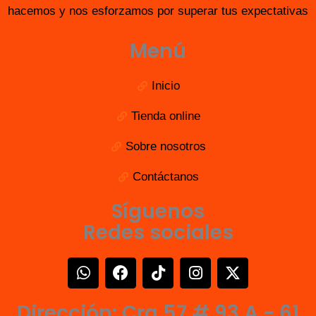
hacemos y nos esforzamos por superar tus expectativas
Menú
Inicio
Tienda online
Sobre nosotros
Contáctanos
Síguenos
Redes sociales
W
F
T
I
X
h
a
i
n
-
a
c
k
s
t
Dirección: Cra 57 # 93 A - 61
t
e
t
t
w