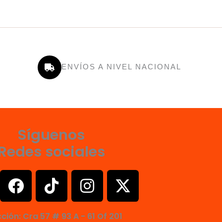
ENVÍOS A NIVEL NACIONAL
Síguenos
Redes sociales
F
T
I
X
a
i
n
-
c
k
s
t
cción: Cra 57 # 93 A - 61 Of 201