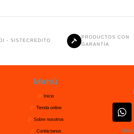
PRODUCTOS CON
DI - SISTECREDITO
GARANTÍA
Menú
Inicio
W
Tienda online
h
Sobre nosotros
a
Dire
Contáctanos