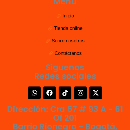
Menú
Inicio
Tienda online
Sobre nosotros
Contáctanos
Síguenos
Redes sociales
W
F
T
I
X
h
a
i
n
-
a
c
k
s
t
Dirección: Cra 57 # 93 A - 61
t
e
t
t
w
s
b
o
a
i
Of 201
a
o
k
g
t
Barrio Rionegro - Bogotá,
p
o
r
t