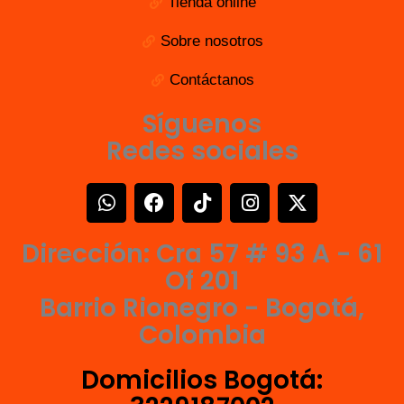
Tienda online
Sobre nosotros
Contáctanos
Síguenos
Redes sociales
W
F
T
I
X
h
a
i
n
-
a
c
k
s
t
Dirección: Cra 57 # 93 A - 61
t
e
t
t
w
s
b
o
a
i
Of 201
a
o
k
g
t
Barrio Rionegro - Bogotá,
p
o
r
t
Colombia
p
k
a
e
m
r
Domicilios Bogotá: