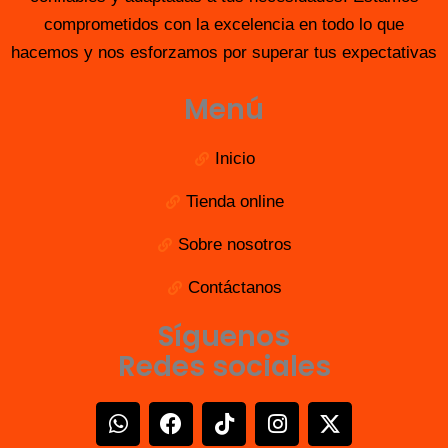
comprometidos con la excelencia en todo lo que
hacemos y nos esforzamos por superar tus expectativas
Menú
Inicio
Tienda online
Sobre nosotros
Contáctanos
Síguenos
Redes sociales
W
F
T
I
X
h
a
i
n
-