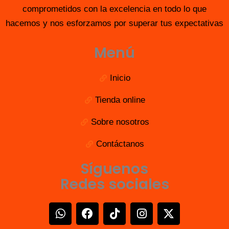
comprometidos con la excelencia en todo lo que
hacemos y nos esforzamos por superar tus expectativas
Menú
Inicio
Tienda online
Sobre nosotros
Contáctanos
Síguenos
Redes sociales
W
F
T
I
X
h
a
i
n
-