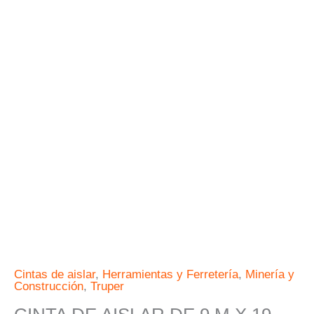
X
19
MM
AZUL
TRUPER
cantidad
Cintas de aislar
,
Herramientas y Ferretería
,
Minería y
Construcción
,
Truper