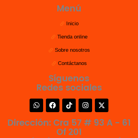
Menú
Inicio
Tienda online
Sobre nosotros
Contáctanos
Síguenos
Redes sociales
W
F
T
I
X
h
a
i
n
-
a
c
k
s
t
Dirección: Cra 57 # 93 A - 61
t
e
t
t
w
s
b
o
a
i
Of 201
a
o
k
g
t