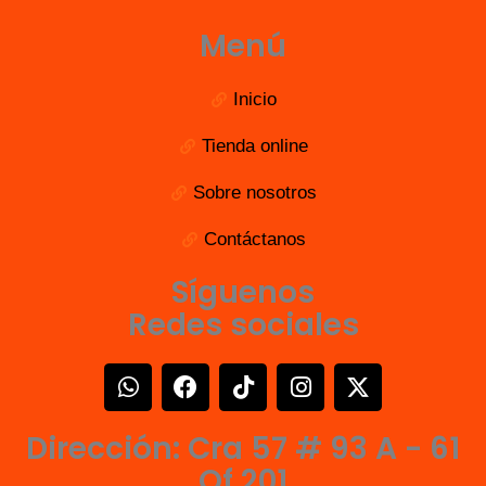
Menú
Inicio
Tienda online
Sobre nosotros
Contáctanos
Síguenos
Redes sociales
W
F
T
I
X
h
a
i
n
-
a
c
k
s
t
Dirección: Cra 57 # 93 A - 61
t
e
t
t
w
s
b
o
a
i
Of 201