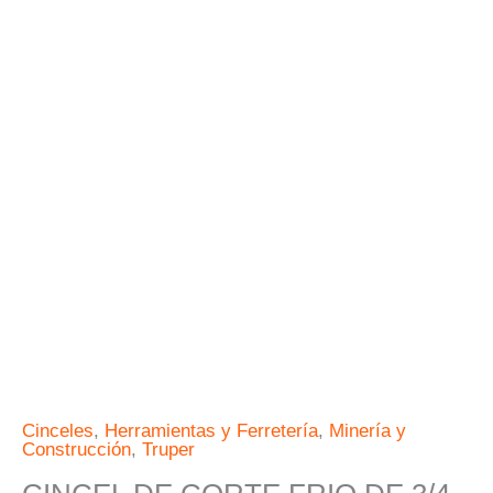
X
6"
TRUPER
cantidad
Cinceles
,
Herramientas y Ferretería
,
Minería y
Construcción
,
Truper