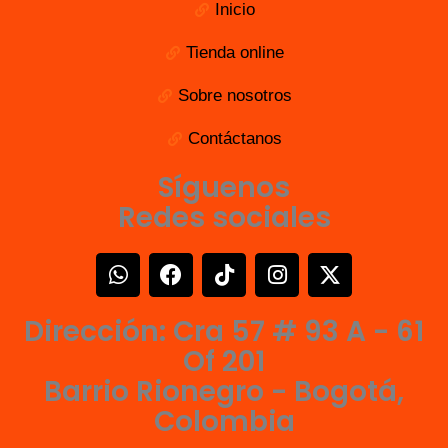
Inicio
Tienda online
Sobre nosotros
Contáctanos
Síguenos
Redes sociales
W
F
T
I
X
h
a
i
n
-
a
c
k
s
t
Dirección: Cra 57 # 93 A - 61
t
e
t
t
w
s
b
o
a
i
Of 201
a
o
k
g
t
Barrio Rionegro - Bogotá,
p
o
r
t
Colombia
p
k
a
e
m
r