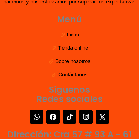
hacemos y nos esforzamos por superar tus expectativas
Menú
Inicio
Tienda online
Sobre nosotros
Contáctanos
Síguenos
Redes sociales
W
F
T
I
X
h
a
i
n
-
a
c
k
s
t
Dirección: Cra 57 # 93 A - 61
t
e
t
t
w