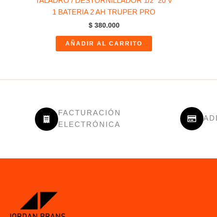
TALADRO / DESTORNILLADOR 1/2″ 20 V
1 BATERIA 2 AH TRUPER PRO
$
380.000
AÑADIR AL CARRITO
FACTURACIÓN
AD
ELECTRÓNICA