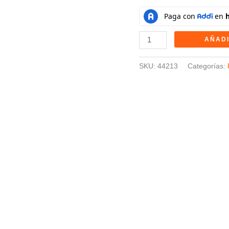
75
M
FIERO
AÑADI
cantidad
SKU:
44213
Categorías: