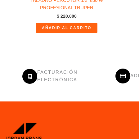
TALADRO PERCUTOR 1/2″ 850 W
PROFESIONAL TRUPER
$
220.000
AÑADIR AL CARRITO
FACTURACIÓN
AD
ELECTRÓNICA