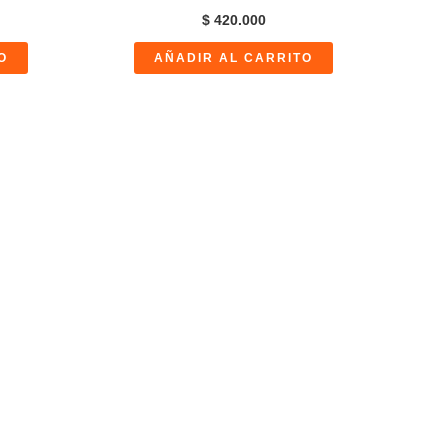
$
420.000
O
AÑADIR AL CARRITO