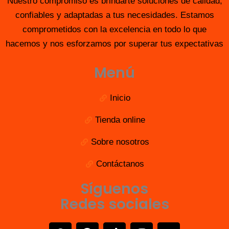
Nuestro compromiso es brindarte soluciones de calidad,
confiables y adaptadas a tus necesidades. Estamos
comprometidos con la excelencia en todo lo que
hacemos y nos esforzamos por superar tus expectativas
Menú
Inicio
Tienda online
Sobre nosotros
Contáctanos
Síguenos
Redes sociales
W
F
T
I
X