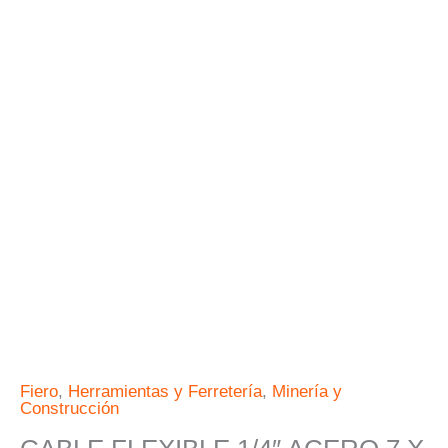
19
RECUBIERTO
PVC
X
75
M
FIERO
cantidad
Fiero
,
Herramientas y Ferretería
,
Minería y
Construcción