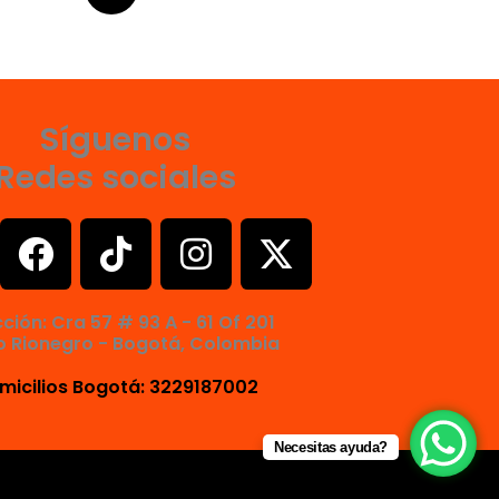
Síguenos
Redes sociales
F
T
I
X
a
i
n
-
c
k
s
t
cción: Cra 57 # 93 A - 61 Of 201
e
t
t
w
o Rionegro - Bogotá, Colombia
b
o
a
i
micilios Bogotá: 3229187002
o
k
g
t
o
r
t
Necesitas ayuda?
k
a
e