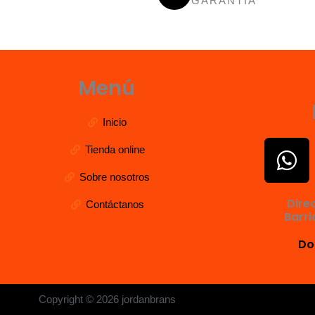
GARANTÍA
Menú
Inicio
W
Tienda online
h
Sobre nosotros
a
Dire
Contáctanos
t
Barri
s
Do
a
p
Copyright © 2026 jordanbrans
p