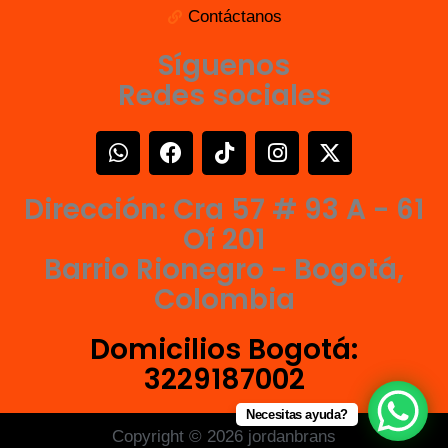
Contáctanos
Síguenos
Redes sociales
W
F
T
I
X
h
a
i
n
-
a
c
k
s
t
Dirección: Cra 57 # 93 A - 61
t
e
t
t
w
s
b
o
a
i
Of 201
a
o
k
g
t
Barrio Rionegro - Bogotá,
p
o
r
t
Colombia
p
k
a
e
m
r
Domicilios Bogotá:
3229187002
Necesitas ayuda?
Copyright © 2026 jordanbrans