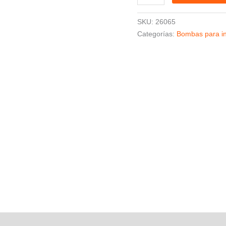
SKU:
26065
Categorías:
Bombas para in