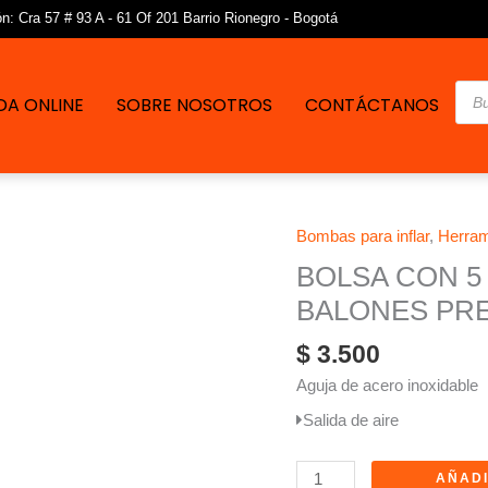
: Cra 57 # 93 A - 61 Of 201 Barrio Rionegro - Bogotá
Bús
DA ONLINE
SOBRE NOSOTROS
CONTÁCTANOS
de
pro
Bombas para inflar
,
Herram
BOLSA
CON
BOLSA CON 5
5
BALONES PR
VALVULAS
PARA
$
3.500
INFLAR
Aguja de acero inoxidable
BALONES
Salida de aire
PRETUL
cantidad
AÑADI