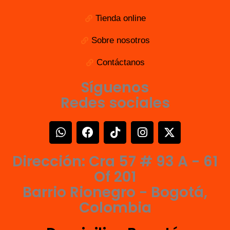
Tienda online
Sobre nosotros
Contáctanos
Síguenos
Redes sociales
W
F
T
I
X
h
a
i
n
-
a
c
k
s
t
Dirección: Cra 57 # 93 A - 61
t
e
t
t
w
s
b
o
a
i
Of 201
a
o
k
g
t
Barrio Rionegro - Bogotá,
p
o
r
t
Colombia
p
k
a
e
m
r