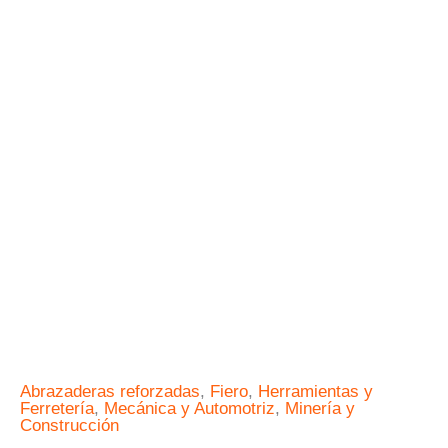
FIN
REFORZADAS
#7,
1/2"-7/8"
FIERO
cantidad
Abrazaderas reforzadas
,
Fiero
,
Herramientas y
Ferretería
,
Mecánica y Automotriz
,
Minería y
Construcción