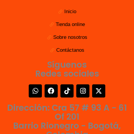
Inicio
Tienda online
Sobre nosotros
Contáctanos
Síguenos
Redes sociales
W
F
T
I
X
h
a
i
n
-
a
c
k
s
t
Dirección: Cra 57 # 93 A - 61
t
e
t
t
w
s
b
o
a
i
Of 201
a
o
k
g
t
Barrio Rionegro - Bogotá,
p
o
r
t
p
k
a
e