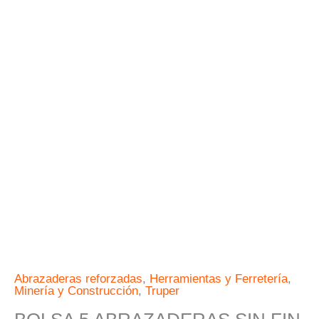
#32
1-
9/16"
-
2-
1/2"
FIERO
cantidad
Abrazaderas reforzadas
,
Herramientas y Ferretería
,
Minería y Construcción
,
Truper