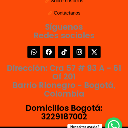
Sobre nosotros
Contáctanos
Síguenos
Redes sociales
W
F
T
I
X
h
a
i
n
-
a
c
k
s
t
Dirección: Cra 57 # 93 A - 61
t
e
t
t
w
s
b
o
a
i
Of 201
a
o
k
g
t
Barrio Rionegro - Bogotá,
p
o
r
t
Colombia
p
k
a
e
m
r
Domicilios Bogotá:
3229187002
Necesitas ayuda?