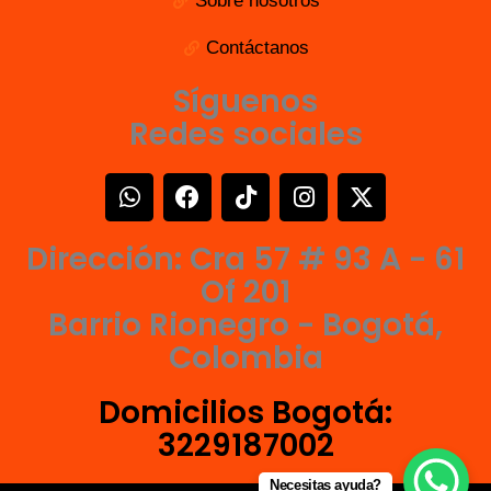
Sobre nosotros
Contáctanos
Síguenos
Redes sociales
W
F
T
I
X
h
a
i
n
-
a
c
k
s
t
Dirección: Cra 57 # 93 A - 61
t
e
t
t
w
s
b
o
a
i
Of 201
a
o
k
g
t
Barrio Rionegro - Bogotá,
p
o
r
t
Colombia
p
k
a
e
m
r
Domicilios Bogotá:
3229187002
Necesitas ayuda?