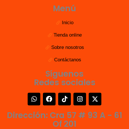
Menú
Inicio
Tienda online
Sobre nosotros
Contáctanos
Síguenos
Redes sociales
W
F
T
I
X
h
a
i
n
-
a
c
k
s
t
Dirección: Cra 57 # 93 A - 61
t
e
t
t
w
s
b
o
a
i
Of 201
a
o
k
g
t