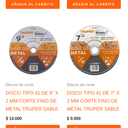
AÑADIR AL CARRITO
AÑADIR AL CARRITO
Discos de corte
Discos de corte
DISCO TIPO 41 DE 9″ X
DISCO TIPO 41 DE 7″ X
2 MM CORTE FINO DE
2 MM CORTE FINO DE
METAL TRUPER SABLE
METAL TRUPER SABLE
$
14.000
$
9.000