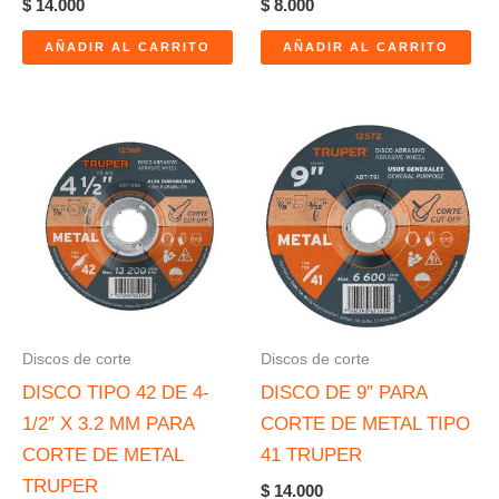
$
14.000
$
8.000
AÑADIR AL CARRITO
AÑADIR AL CARRITO
Discos de corte
Discos de corte
DISCO TIPO 42 DE 4-
DISCO DE 9″ PARA
1/2″ X 3.2 MM PARA
CORTE DE METAL TIPO
CORTE DE METAL
41 TRUPER
TRUPER
$
14.000