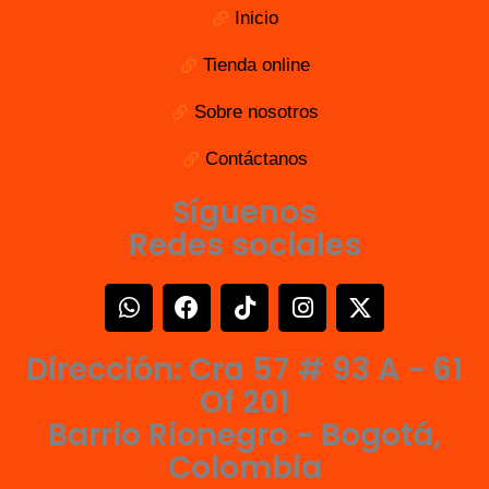
Inicio
Tienda online
Sobre nosotros
Contáctanos
Síguenos
Redes sociales
W
F
T
I
X
h
a
i
n
-
a
c
k
s
t
Dirección: Cra 57 # 93 A - 61
t
e
t
t
w
s
b
o
a
i
Of 201
a
o
k
g
t
Barrio Rionegro - Bogotá,
p
o
r
t
Colombia
p
k
a
e
m
r