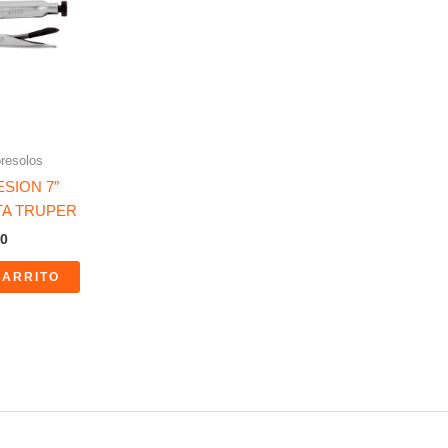
resolos
ESION 7″
A TRUPER
0
CARRITO