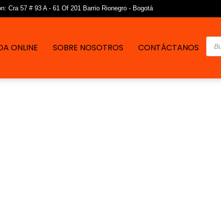
: Cra 57 # 93 A - 61 Of 201 Barrio Rionegro - Bogotá
Bús
DA ONLINE
SOBRE NOSOTROS
CONTÁCTANOS
de
pro