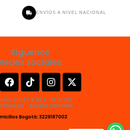
ENVÍOS A NIVEL NACIONAL
Síguenos
Redes sociales
F
T
I
X
a
i
n
-
c
k
s
t
cción: Cra 57 # 93 A - 61 Of 201
e
t
t
w
o Rionegro - Bogotá, Colombia
b
o
a
i
micilios Bogotá: 3229187002
o
k
g
t