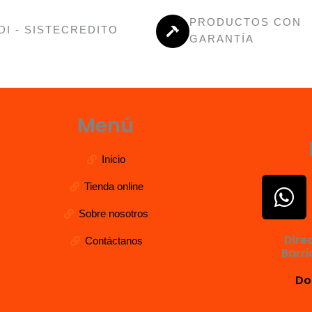
PRODUCTOS CON
DI - SISTECREDITO
GARANTÍA
Menú
Inicio
W
Tienda online
h
Sobre nosotros
a
Dire
Contáctanos
t
Barri
s
Do
a